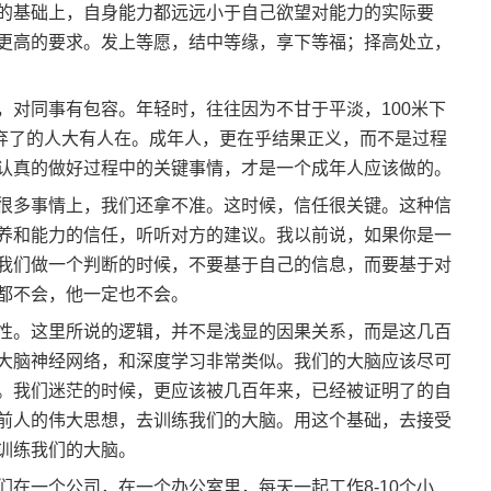
的基础上，自身能力都远远小于自己欲望对能力的实际要
更高的要求。发上等愿，结中等缘，享下等福；择高处立，
，对同事有包容。年轻时，往往因为不甘于平淡，100米下
0米放弃了的人大有人在。成年人，更在乎结果正义，而不是过程
认真的做好过程中的关键事情，才是一个成年人应该做的。
很多事情上，我们还拿不准。这时候，信任很关键。这种信
养和能力的信任，听听对方的建议。我以前说，如果你是一
我们做一个判断的时候，不要基于自己的信息，而要基于对
都不会，他一定也不会。
性。这里所说的逻辑，并不是浅显的因果关系，而是这几百
大脑神经网络，和深度学习非常类似。我们的大脑应该尽可
。我们迷茫的时候，更应该被几百年来，已经被证明了的自
前人的伟大思想，去训练我们的大脑。用这个基础，去接受
训练我们的大脑。
在一个公司，在一个办公室里，每天一起工作8-10个小